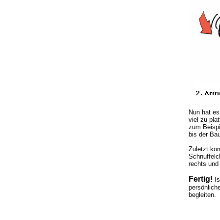
Nun hat es
viel zu pla
zum Beispi
bis der Bau
Zuletzt kom
Schnuffelc
rechts und
Fertig!
I
persönlich
begleiten.