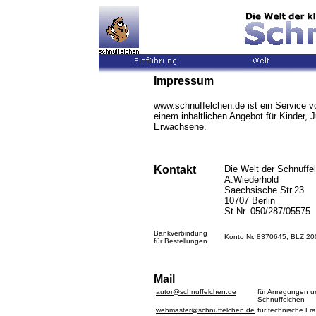
Impressum
www.schnuffelchen.de ist ein Service 
einem inhaltlichen Angebot für Kinder, 
Erwachsene.
Kontakt
Die Welt der Schnuffe
A.Wiederhold
Saechsische Str.23
10707 Berlin
St-Nr. 050/287/05575
Bankverbindung
Konto Nr. 8370645, BLZ 20
für Bestellungen
Mail
autor@schnuffelchen.de
für Anregungen u
Schnuffelchen
webmaster@schnuffelchen.de
für technische Fr