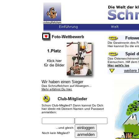
Foto-Wettbewerb
Fotowe
Die Gewinnerin des F
Hier kannst Du die er
Spiel d
Das Osterwochenende 
Eiersuchen. Hilf dem 
Hier geht's los
weitere 
Wir haben einen Sieger
Das Schnuffelchen auf Abwegen...
Mehr erfährst Du hier.
Club-Mitglieder
Schon Club-Mitglied? Dann kannst Du Dich
hier direkt mit Deinem Namen und Passwort
anmelden:
...und gleich
Noch kein Mitglied?